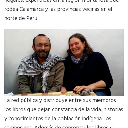
hogares, expandidas en la región montañosa que
rodea Cajamarca y las provincias vecinas en el
Aliados
norte de Perú.
ACIES
Bibliotecas Rurales
Centro Esperanza
Centro Santa Angela
Latidos
La red pública y distribuye entre sus miembros
Asociación Madre Oliva
los libros que dejan constancia de la vida, historias
Voluntariado
y conocimientos de la población indígena, los