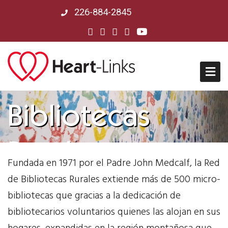
226-884-2845
Inicio
Bibliotecas
Quienes Somos
Rurales
Fundada en 1971 por el Padre John Medcalf, la Red
Misión, Visión, Historia
de Bibliotecas Rurales extiende más de 500 micro-
Junta Directiva
bibliotecas que gracias a la dedicación de
bibliotecarios voluntarios quienes las alojan en sus
Respuesta a COVID-19