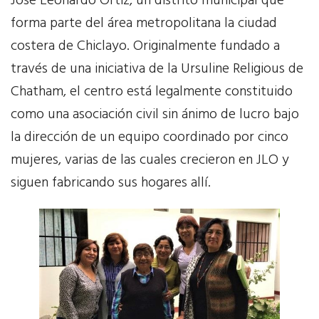
José Leonardo Ortiz, un distrito municipal que
forma parte del área metropolitana la ciudad
Aliados
costera de Chiclayo. Originalmente fundado a
ACIES
través de una iniciativa de la Ursuline Religious de
Chatham, el centro está legalmente constituido
Bibliotecas Rurales
como una asociación civil sin ánimo de lucro bajo
la dirección de un equipo coordinado por cinco
Centro Esperanza
mujeres, varias de las cuales crecieron en JLO y
Centro Santa Angela
siguen fabricando sus hogares allí.
Latidos
Asociación Madre Oliva
Voluntariado