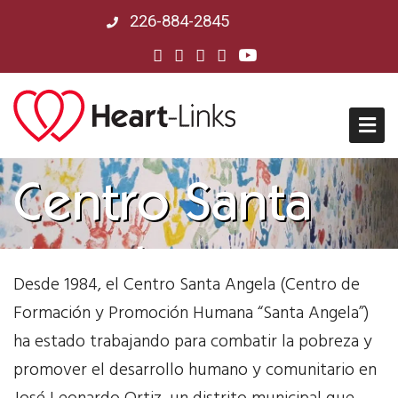
226-884-2845
Inicio
Centro Santa
Quienes Somos
Angela
Desde 1984, el Centro Santa Angela (Centro de
Misión, Visión, Historia
Formación y Promoción Humana “Santa Angela”)
Junta Directiva
ha estado trabajando para combatir la pobreza y
promover el desarrollo humano y comunitario en
Respuesta a COVID-19